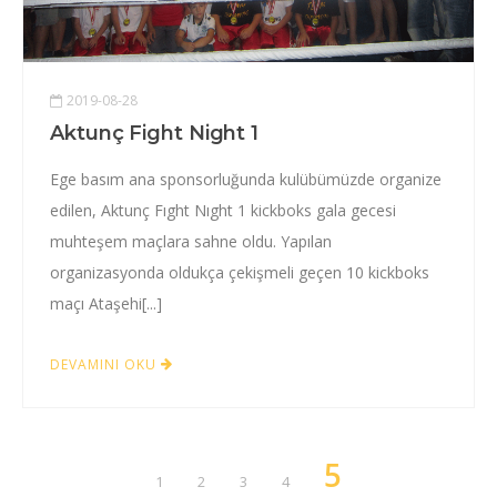
2019-08-28
Aktunç Fight Night 1
Ege basım ana sponsorluğunda kulübümüzde organize
edilen, Aktunç Fıght Nıght 1 kickboks gala gecesi
muhteşem maçlara sahne oldu. Yapılan
organizasyonda oldukça çekişmeli geçen 10 kickboks
maçı Ataşehi[...]
DEVAMINI OKU
5
1
2
3
4