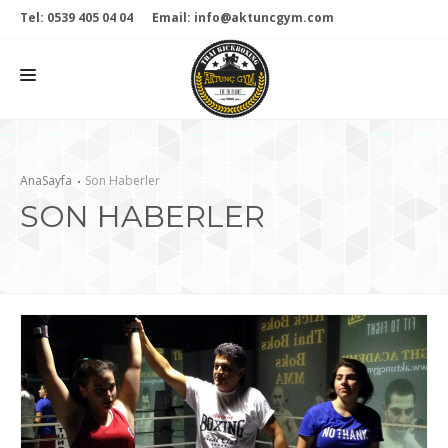
Tel: 0539 405 04 04
Email: info@aktuncgym.com
KURUMSAL
AnaSayfa
Son Haberler
SON HABERLER
BRANŞLAR
GALERİ
HABERLER
ONLINE MAĞAZA
İLETİŞİM