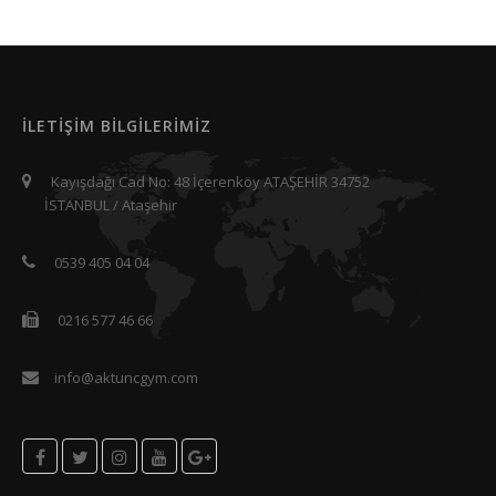
İLETİŞİM BİLGİLERİMİZ
Kayışdağı Cad No: 48 İçerenköy ATAŞEHİR 34752
İSTANBUL / Ataşehir
0539 405 04 04
0216 577 46 66
info@aktuncgym.com