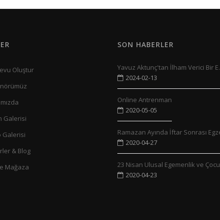
ER
SON HABERLER
Yavuz Aktunç'tan İlham Verici Bir E.
evu Oluştur
2024-02-13
enörümüz
Online Antrenman
ımızda
2020-05-05
 Galerisi
Ramazan Ayında İftar Sonrası Egze
 Galerisi
2020-04-27
ler & Blog
23 Nisan Ulusal Egemenlik ve Çocuk
ne Mağaza
2020-04-23