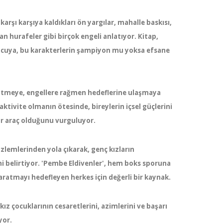
rşı karşıya kaldıkları ön yargılar, mahalle baskısı,
lan hurafeler gibi birçok engeli anlatıyor. Kitap,
uyucuya, bu karakterlerin şampiyon mu yoksa efsane
 gitmeye, engellere rağmen hedeflerine ulaşmaya
ktivite olmanın ötesinde, bireylerin içsel güçlerini
ir araç olduğunu vurguluyor.
lemlerinden yola çıkarak, genç kızların
ni belirtiyor. 'Pembe Eldivenler', hem boks sporuna
aratmayı hedefleyen herkes için değerli bir kaynak.
kız çocuklarının cesaretlerini, azimlerini ve başarı
yor.