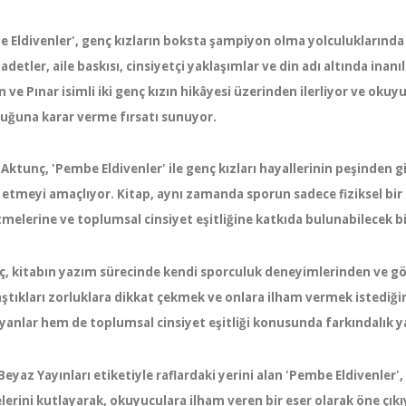
 Eldivenler', genç kızların boksta şampiyon olma yolculuklarında ka
 adetler, aile baskısı, cinsiyetçi yaklaşımlar ve din adı altında inanı
 ve Pınar isimli iki genç kızın hikâyesi üzerinden ilerliyor ve ok
uğuna karar verme fırsatı sunuyor.
Aktunç, 'Pembe Eldivenler' ile genç kızları hayallerinin peşinden
 etmeyi amaçlıyor. Kitap, aynı zamanda sporun sadece fiziksel bir a
melerine ve toplumsal cinsiyet eşitliğine katkıda bulunabilecek b
, kitabın yazım sürecinde kendi sporculuk deneyimlerinden ve göz
aştıkları zorluklara dikkat çekmek ve onlara ilham vermek istediği
uyanlar hem de toplumsal cinsiyet eşitliği konusunda farkındalık y
Beyaz Yayınları etiketiyle raflardaki yerini alan 'Pembe Eldivenler', 
lerini kutlayarak, okuyuculara ilham veren bir eser olarak öne çıkı