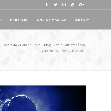
İ
HABERLER
ONLINE MAĞAZA
İLETİŞİM
AnaSayfa
Haber / Duyuru / Blog
Yavuz Aktunç'tan İlham
Verici Bir Eser Pembe Eldivenler