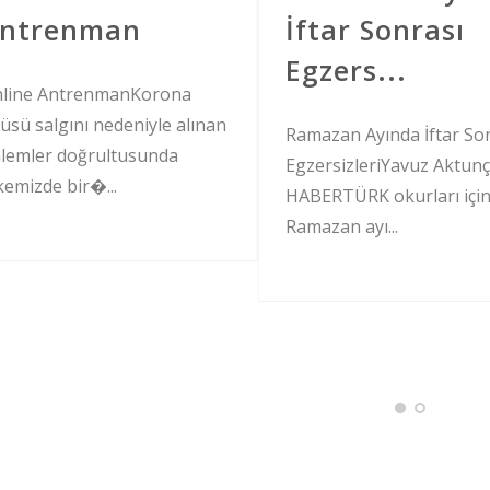
ntrenman
İftar Sonrası
Egzers...
line AntrenmanKorona
rüsü salgını nedeniyle alınan
Ramazan Ayında İftar So
lemler doğrultusunda
EgzersizleriYavuz Aktunç
kemizde bir�...
HABERTÜRK okurları içi
Ramazan ayı...