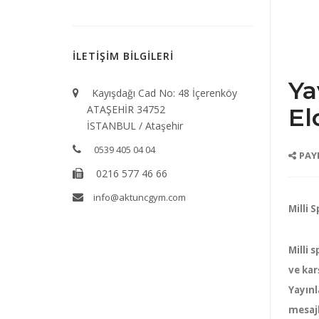
İLETİŞİM BİLGİLERİ
Ya
Kayışdağı Cad No: 48 İçerenköy
El
ATAŞEHİR 34752
İSTANBUL / Ataşehir
0539 405 04 04
PAY
0216 577 46 66
info@aktuncgym.com
Milli 
Milli 
ve kar
Yayınl
mesajl