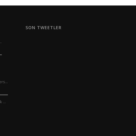
SON TWEETLER
..
rs...
 ...