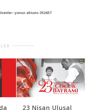
ivenler--yavuz-aktunc-352657
RLER
da
23 Nisan Ulusal
7'den