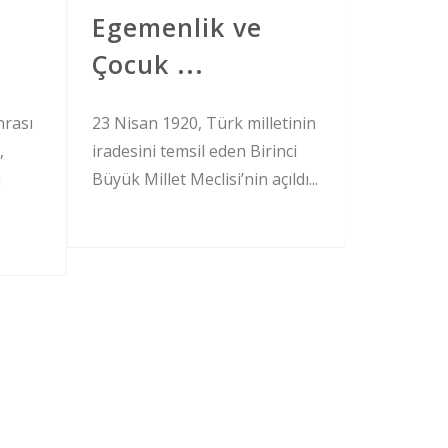
Egemenlik ve
Spor
Çocuk ...
Koronavir
kendimizi 
nrası
23 Nisan 1920, Türk milletinin
karantina'
,
iradesini temsil eden Birinci
kaldığımız 
n
Büyük Millet Meclisi’nin açıldı...