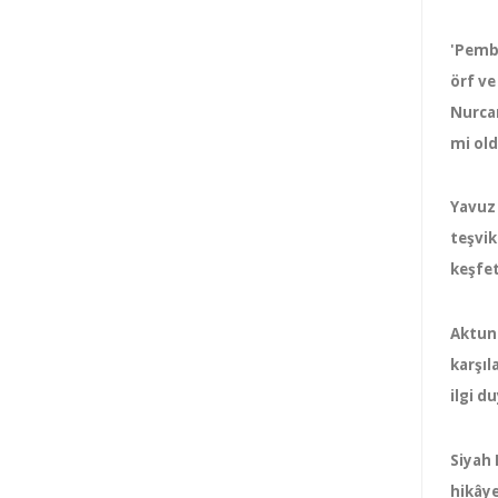
'Pembe
örf ve
Nurcan
mi old
Yavuz 
teşvik
keşfet
Aktunç
karşıl
ilgi d
Siyah 
hikâye