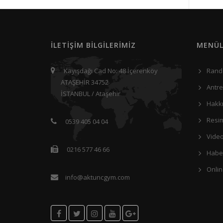
İLETİŞİM BİLGİLERİMİZ
MENÜL
Kayışdağı Cad No: 48 İçerenköy
Rand
ATAŞEHİR 34752
Antr
İSTANBUL / Ataşehir
Hakk
Resim
0539 405 04 04
Video
0216 577 46 66
Haber
Onli
info@aktuncgym.com