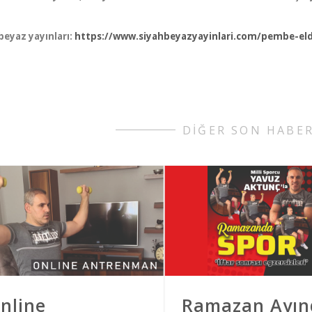
beyaz yayınları:
https://www.siyahbeyazyayinlari.com/pembe-eld
DİĞER SON HABE
nline
Ramazan Ayın