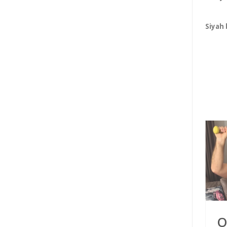
Siyah 
ye Evde
O